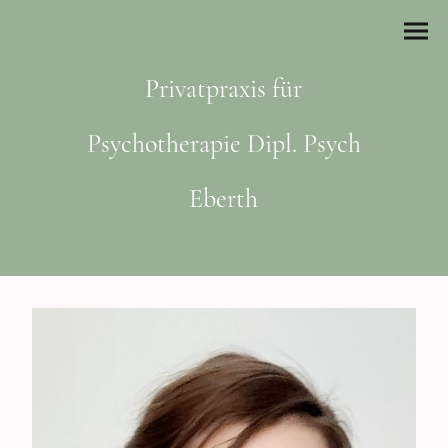
Privatpraxis für
Psychotherapie Dipl. Psych
Eberth